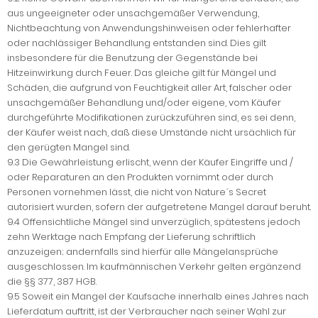
aus ungeeigneter oder unsachgemäßer Verwendung,
Nichtbeachtung von Anwendungshinweisen oder fehlerhafter
oder nachlässiger Behandlung entstanden sind. Dies gilt
insbesondere für die Benutzung der Gegenstände bei
Hitzeinwirkung durch Feuer. Das gleiche gilt für Mängel und
Schäden, die aufgrund von Feuchtigkeit aller Art, falscher oder
unsachgemäßer Behandlung und/oder eigene, vom Käufer
durchgeführte Modifikationen zurückzuführen sind, es sei denn,
der Käufer weist nach, daß diese Umstände nicht ursächlich für
den gerügten Mangel sind.
9.3 Die Gewährleistung erlischt, wenn der Käufer Eingriffe und /
oder Reparaturen an den Produkten vornimmt oder durch
Personen vornehmen lässt, die nicht von Nature´s Secret
autorisiert wurden, sofern der aufgetretene Mangel darauf beruht.
9.4 Offensichtliche Mängel sind unverzüglich, spätestens jedoch
zehn Werktage nach Empfang der Lieferung schriftlich
anzuzeigen; andernfalls sind hierfür alle Mängelansprüche
ausgeschlossen. Im kaufmännischen Verkehr gelten ergänzend
die §§ 377, 387 HGB.
9.5 Soweit ein Mangel der Kaufsache innerhalb eines Jahres nach
Lieferdatum auftritt, ist der Verbraucher nach seiner Wahl zur