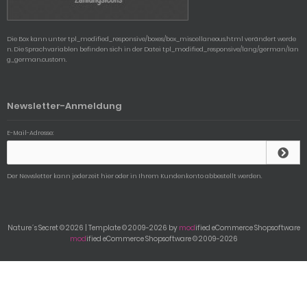
Die Box kann unter tpl_modified_responsive/boxes/box_miscellaneous.html verändert werde
n. Die Sprachvariablen befinden sich in der Datei tpl_modified_responsive/lang/german/lan
g_german.custom.
Newsletter-Anmeldung
E-Mail-Adresse:
Der Newsletter kann jederzeit hier oder in Ihrem Kundenkonto abbestellt werden.
Nature´s Secret © 2026 | Template © 2009-2026 by
mod
ified eCommerce Shopsoftware
mod
ified eCommerce Shopsoftware © 2009-2026