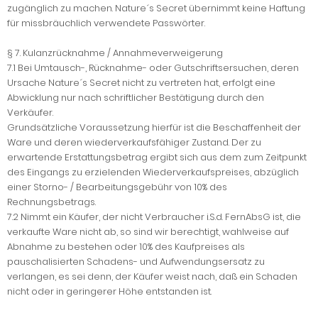
zugänglich zu machen. Nature´s Secret übernimmt keine Haftung
für missbräuchlich verwendete Passwörter.
§ 7. Kulanzrücknahme / Annahmeverweigerung
7.1 Bei Umtausch-, Rücknahme- oder Gutschriftsersuchen, deren
Ursache Nature´s Secret nicht zu vertreten hat, erfolgt eine
Abwicklung nur nach schriftlicher Bestätigung durch den
Verkäufer.
Grundsätzliche Voraussetzung hierfür ist die Beschaffenheit der
Ware und deren wiederverkaufsfähiger Zustand. Der zu
erwartende Erstattungsbetrag ergibt sich aus dem zum Zeitpunkt
des Eingangs zu erzielenden Wiederverkaufspreises, abzüglich
einer Storno- / Bearbeitungsgebühr von 10% des
Rechnungsbetrags.
7.2 Nimmt ein Käufer, der nicht Verbraucher i.S.d. FernAbsG ist, die
verkaufte Ware nicht ab, so sind wir berechtigt, wahlweise auf
Abnahme zu bestehen oder 10% des Kaufpreises als
pauschalisierten Schadens- und Aufwendungsersatz zu
verlangen, es sei denn, der Käufer weist nach, daß ein Schaden
nicht oder in geringerer Höhe entstanden ist.