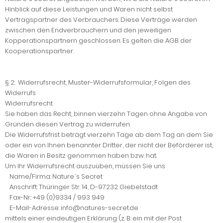
Hinblick auf diese Leistungen und Waren nicht selbst
Vertragspartner des Verbrauchers. Diese Verträge werden
zwischen den Endverbrauchern und den jeweiligen
Kopperationspartnern geschlossen. Es gelten die AGB der
Kooperationspartner.
§ 2: Widerrufsrecht, Muster-Widerrufsformular, Folgen des
Widerrufs
Widerrufsrecht
Sie haben das Recht, binnen vierzehn Tagen ohne Angabe von
Gründen diesen Vertrag zu widerrufen.
Die Widerrufsfrist beträgt vierzehn Tage ab dem Tag an dem Sie
oder ein von Ihnen benannter Dritter, der nicht der Beförderer ist,
die Waren in Besitz genommen haben bzw. hat.
Um Ihr Widerrufsrecht auszuüben, müssen Sie uns
Name/Firma: Nature´s Secret
Anschrift: Thüringer Str. 14, D-97232 Giebelstadt
Fax-Nr.: +49 (0)9334 / 993 949
E-Mail-Adresse: info@natures-secret.de
mittels einer eindeutigen Erklärung (z. B. ein mit der Post