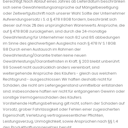
berechtigt. Nach Ablauf eines Jahres ab Lieferdatum beschränken
sich seine Gewährleistungsansprüche auf Mängelbeseitigung
oder Zeitwertgutschrift nach unserer Wahl. Sollte der Unternehmer
Aufwendungsersatz i. S. d. § 478 II BGB fordern, beschränkt sich
dieser auf max. 2% des ursprünglichen Warenwerts. Ansprüche, die
auf § 478 BGB zurückgehen, sind durch die 24-monatige
Gewährleistung für Unternehmer nach 8.2 und 8.5 abbedungen
im Sinne des gleichwertigen Ausgleichs nach § 478 IV S. 1 BGB.
9.8 Durch einen Austausch im Rahmen der
Gewährleistung/Garantie treten keine neuen
Gewährleistungs/Garantiefristen in Kraft; § 203 bleibt unberührt.
9.9 Soweit nicht ausdrücklich anders vereinbart, sind
weitergehende Ansprüche des Käufers - gleich aus welchem
Rechtsgrund - ausgeschlossen. Wir haften deshalb nicht für
Schäden, die nicht am Liefergegenstand unmittelbar entstanden
sind; insbesondere haften wir nicht für entgangenen Gewinn oder
sonstige Vermögensschäden des Käufers.
Vorstehende Haftungsbefreiung gilt nicht, sofern der Schaden auf
Vorsatz, grober Fahrlässigkeit oder Fehlen einer zugesicherten
Eigenschaft, Verletzung vertragswesentlicher Pflichten,
Leistungsverzug, Unmöglichkeit, sowie Ansprüchen nach §§ 1, 4
des Produkthaftungsgesetzes beruht.