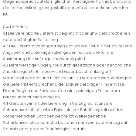
Gegenanspruch auf dem gleichen Vertragsverhältnis beruht und
dieser rechtskräftig festgestellt oder von uns anerkannt worden
ist.
§ 4. Lieferfrist
4.1 Die vereinbarte Lieferfrist beginnt mit der unwidersprochenen
oder bestätigten Bestellung.
4.2 Die Lieferfrist verlängert sich ggf. um die Zeit, bis der Käufer alle
Angaben und Unterlagen übergeben hat, welche für die
Ausführung des Auftrages notwendig sind.
4.3 Lieferverzögerungen, die durch gesetzliche oder behördliche
Anordnungen (z. B. Import- und Exportbeschränkungen)
verursacht werden und nicht von uns zu vertreten sind, verlängern
die Lieferfrist entsprechend der Dauer derartiger Hindernisse.
Deren Beginn und Ende werden wir in wichtigen Fällen dem
Käufer unverzüglich mitteilen.
4.4 Geraten wir mit der Lieferung in Verzug, so ist unsere
Schadensersatzpflicht im Falle leichter Fahrlässigkeit auf den
vorhersehbaren Schaden begrenzt. Weitergehende
Schadensersatzansprüche bestehen nur, wenn der Verzug auf
Vorsatz oder grober Fahrlässigkeit beruht.