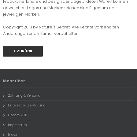
Produktmerkmale und Design der abgebildeten Waren können
abweichen. Logos und Markenzeichen sind Eigentum der
jeweiligen Marken.
Copyright 2013 by Nature´s Secret . Alle Rechte vorbehalten.
Änderungen und Irrtümer vorbehalten.
ZURÜCK
Mehr über...
Zahlung & Versand
Datenschutzerklärung
Unsere AGB
Impressum
Index