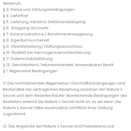
Widerrufs
§ 3: Preise und Zahlungsbedingungen
§ 4: Lieferfrist
§ 5: Lieferung, Versand, Gefahrenübergang
§ 6: Shopping-Accounts
§ 7: Kulanzrücknahme / Annahmeverweigerung
§ 8. Eigentumsvorbehalt
§ 9. Gewährleistung / Haftungsausschluss
§ 10: Rücktritt bei Vermögensverschlechterung
§ 11: Datenschutzerklärung
§ 12: Gerichtsstand, Teilunwirksamkeit, anwendbares Recht
§ 1: Allgemeine Bedingungen
1.1 Die nachstehenden Allgemeinen Geschäftsbedingungen sind
Bestandteil der vertraglichen Beziehung zwischen der Nature´s
Secret und dem Besteller/Käufer. Abweichende Bedingungen des
Bestellers erkennt die Nature´s Secret nicht an, es sei denn, die
Nature´s Secret hätte ausdrücklich schriftlich ihrer Geltung
zugestimmt.
1.2 Die Angebote der Nature´s Secret sind freibleibend und