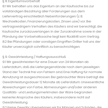
§ 8. Eigentumsvorbehalt
8.1 Wir behalten uns das Eigentum an der Kaufsache bis zur
vollständigen Bezahlung aller Forderungen aus dem
Liefervertrag einschließlich Nebenforderungen (z. B.
Wechselkosten, Finanzierungskosten, Zinsen usw.) vor. Bei
vertragswidrigem Verhalten des Käufers sind wir berechtigt, die
Kaufsache zurückzuverlangen. In der Zurücknahme sowie in der
Pfändung der Vorbehaltssache liegt kein Rücktritt vom Vertrag.
8.2 Bei Pfändungen oder sonstigen Eingriffen Dritter hat uns der
Käufer unverzüglich schriftlich zu benachrichtigen.
§ 9. Gewährleistung / Haftungsausschluß
9.1 Wir gewährleisten für eine Dauer von 24 Monaten ab
Lieferdatum, daß die Liefergegenstände nach dem jeweiligen
Stand der Technik frei von Fehlern sind. Eine Haftung für normale
Abnutzung ist ausgeschlossen. Bei gebrauchter Ware beträgt die
Gewährleistungsdauer 12 Monate ab Lieferdatum. Unwesentliche
Abweichungen von Farbe, Abmessungen und/oder anderen
Qualitäts- und Leistungsmerkmalen der Ware begründen
keinerlei Ansprüche des Käufers, insbesondere nicht auf
Gewährleistung.
9.2 Keine Gewähr übernehmen wir für Mängel und Schäden, die