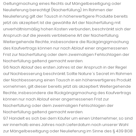
Geltungmachung eines Rechts auf Mängelbeseitigung oder
Neulieferung berechtigt (Nacherfüllung). Im Rahmen der
Neulieferung gilt der Tausch in höherwertigere Produkte bereits
jetzt als akzeptiert. Ist die gewählte Art der Nacherfüllung mit
unverhältnismäßig hohen Kosten verbunden, beschränkt sich der
Anspruch auf die jeweils verbliebene Art der Nacherfüllung.
Weitergehende Rechte, insbesondere die Rückgängigmachung
des Kaufvertrags können nur nach Ablauf einer angemessenen
Frist zur Nacherfüllung oder dem zweimaligen Fehlschlagen der
Nacherfüllung geltend gemacht werden.
9.6 Nach Ablauf des ersten Jahres ist der Anspruch in der Regel
auf Nachbesserung beschränkt. Sollte Nature´s Secret im Rahmen
der Nachbesserung einen Tausch in ein höherwertigeres Produkt
vornehmen, gilt dieser bereits jetzt als akzeptiert. Weitergehende
Rechte, insbesondere die Rückgängigmachung des Kaufvertrags
können nur nach Ablauf einer angemessenen Frist zur
Nacherfüllung oder dem zweimaligen Fehlschlagen der
Nacherfüllung geltend gemacht werden.
9.7 Handelt es sich bei dem Käufer um einen Unternehmer, so sind
wir innerhalb eines Jahres nach Lieferdatum nach unserer Wahl
zur Mängelbeseitigung oder Neulieferung im Sinne des § 439 BGB