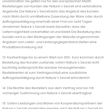
unverbindlich. Sie gelten nur für den europäischen Markt.
Bestellungen von Kunden der Nature´s Secret sind verbindliche
Angebote. Die Nature´s Secret kann das Angebot des Kunden
nach Wahl durch unmittelbare Zusendung der Ware oder durch
Auftragsbestätigung innerhalb einer Frist von acht Tagen
annehmen. Nature´s Secret weist daraufhin, dass die
Liefermöglichkeit vorbehalten ist und bleibt. Die Bestellung des
Kunden wird zu den Bedingungen der Website angenommen.
Angaben zum Liefer- und Leistungsgegenstand stellen eine
Produktbeschreibung dar.
1.3 Kaufverträge bis zu einem Wert von 300.- Euro kommen durch
Bestellung des Kunden zustande, sofern Nature´s Secret nicht
kurzfristig widerspricht. Bei darüber hinausgehenden
Bestellwerten ist zum Vertragsschluß eine zusätzliche
Auftragsbestätigung durch Nature´s Secret erforderlich.
1.4 Die Rechte des Bestellers aus dem Vertrag sind nur mit
vorheriger Zustimmung von Nature´s Secret übertragbar.
1.5 Sofern Leistungen und Waren von Kooperationspartnern der
Nature´s Secret angeboten werden, wird die Nature´s Secret im