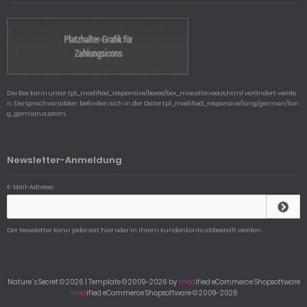
Die Box kann unter tpl_modified_responsive/boxes/box_miscellaneous.html verändert werde
n. Die Sprachvariablen befinden sich in der Datei tpl_modified_responsive/lang/german/lan
g_german.custom.
Newsletter-Anmeldung
E-Mail-Adresse:
Der Newsletter kann jederzeit hier oder in Ihrem Kundenkonto abbestellt werden.
Nature´s Secret © 2026 | Template © 2009-2026 by
mod
ified eCommerce Shopsoftware
mod
ified eCommerce Shopsoftware © 2009-2026