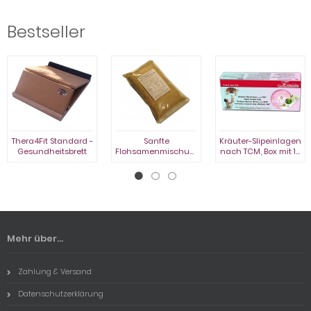
Bestseller
Thera4Fit Standard -
Sanfte
Kräuter-Slipeinlagen
Gesundheitsbrett
Flohsamenmischung,
nach TCM, Box mit 10
Beutel à 1.000 g
St., Neue Charge mit
MHD Sept. 2027
Mehr über...
Zahlung & Versand
Datenschutzerklärung