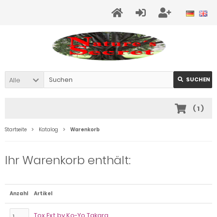
Alle
SUCHEN
(
1
)
Startseite
Katalog
Warenkorb
Ihr Warenkorb enthält:
Anzahl
Artikel
Tox Ext by Ko-Yo Takara