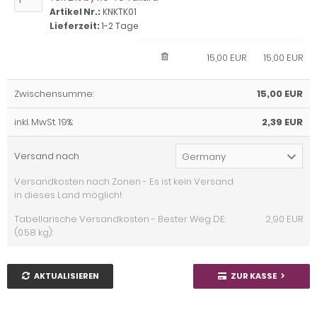
Artikel Nr.:
KNKTK01
Lieferzeit:
1-2 Tage
15,00 EUR
15,00 EUR
Zwischensumme:
15,00 EUR
inkl. MwSt. 19%:
2,39 EUR
Versand nach
Germany
Versandkosten nach Zonen - Es ist kein Versand
in dieses Land möglich!:
Tabellarische Versandkosten - Bester Weg DE:
2,90 EUR
(0.58 kg):
AKTUALISIEREN
ZUR KASSE