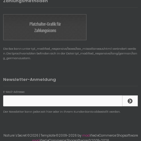
Zahlungsmethoden
Die Box kann unter tpl_modified_responsive/boxes/box_miscellaneous.html verändert werde
n. Die Sprachvariablen befinden sich in der Datei tpl_modified_responsive/lang/german/lan
g_german.custom.
Newsletter-Anmeldung
E-Mail-Adresse:
Der Newsletter kann jederzeit hier oder in Ihrem Kundenkonto abbestellt werden.
Nature´s Secret © 2026 | Template © 2009-2026 by
mod
ified eCommerce Shopsoftware
mod
ified eCommerce Shopsoftware © 2009-2026