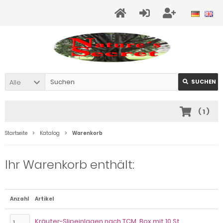
Alle
SUCHEN
(
1
)
Startseite
Katalog
Warenkorb
Ihr Warenkorb enthält:
Anzahl
Artikel
Kräuter-Slipeinlagen nach TCM, Box mit 10 St.,