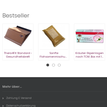
Bestseller
Thera4Fit Standard -
Sanfte
Kräuter-Slipeinlagen
Gesundheitsbrett
Flohsamenmischung,
nach TCM, Box mit 10
Beutel à 1.000 g
St., Neue Charge mit
MHD Sept. 2027
Mehr über...
Zahlung & Versand
Datenschutzerklärung