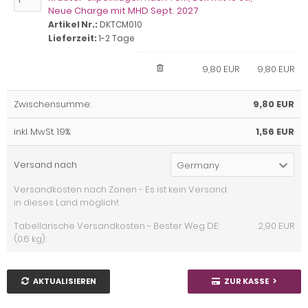
Neue Charge mit MHD Sept. 2027
Artikel Nr.:
DKTCM010
Lieferzeit:
1-2 Tage
9,80 EUR
9,80 EUR
Zwischensumme:
9,80 EUR
inkl. MwSt. 19%:
1,56 EUR
Versand nach
Germany
Versandkosten nach Zonen - Es ist kein Versand
in dieses Land möglich!:
Tabellarische Versandkosten - Bester Weg DE:
2,90 EUR
(0.6 kg):
AKTUALISIEREN
ZUR KASSE